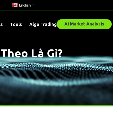
English
▼
Ai Market Analysis
ls
Tools
Algo Trading
Theo Là Gì?