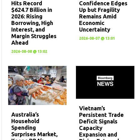
Confidence Edges
Hits Record
Up but Fragility
$624.7 Billion in
Remains Amid
2026: Rising
Economic
Borrowing, High
Uncertainty
Interest, and
Margin Struggles
2026-08-07 @ 13:01
Ahead
2026-08-08 @ 13:02
Vietnam’s
Australia’s
Persistent Trade
Household
Deficit Signals
Spending
Capacity
Surprises Market,
Expansion and