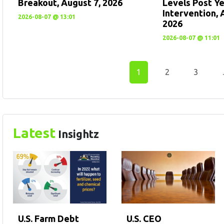
Breakout, August 7, 2026
Levels Post Y
Intervention, 
2026-08-07 @ 13:01
2026
2026-08-07 @ 11:01
1
2
3
Latest
Insightz
U.S. CEO
U.S. Farm Debt