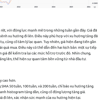
 rệt, với động lực mạnh mẽ trong những tuần gần đây. Giá đã
kênh xu hướng đi lên. Điều này phù hợp với xu hướng tăng đã
, củng cố tâm lý lạc quan. Tuy nhiên, giá hiện đang tiến gần
i quá mua. Điều này có thể dẫn đến hai kịch bản: một sự tiếp
 giá để kiểm tra lại các mức hỗ trợ trước đó. Nhìn chung,
 tăng lên, thể hiện sự quan tâm bền vững từ nhà đầu tư.
y cao hơn.
SMA 50 tuần, 100 tuần, và 200 tuần, chỉ báo xu hướng tăng.
nh histogram tăng dần, củng cố động lượng tăng giá.
á đi lên, xác nhận sức mạnh của xu hướng hiện tại.