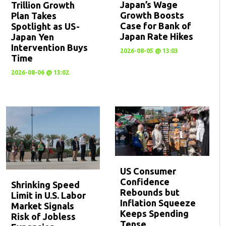
Japan’s Wage
Trillion Growth
Growth Boosts
Plan Takes
Case for Bank of
Spotlight as US-
Japan Rate Hikes
Japan Yen
Intervention Buys
2026-08-05 @ 13:03
Time
2026-08-06 @ 13:02
US Consumer
Confidence
Shrinking Speed
Rebounds but
Limit in U.S. Labor
Inflation Squeeze
Market Signals
Keeps Spending
Risk of Jobless
Tense