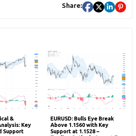
Share:
cal &
EURUSD: Bulls Eye Break
nalysis: Key
Above 1.1560 with Key
d Support
Support at 1.1528 –