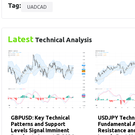
Tag:
UADCAD
Latest
Technical Analysis
GBPUSD: Key Technical
USDJPY Techni
Patterns and Support
Fundamental A
Levels Signal Imminent
Resistance an