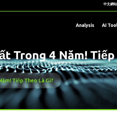
中文網站
Analysis
AI Too
 Trong 4 Năm! Tiếp 
ăm! Tiếp Theo Là Gì?